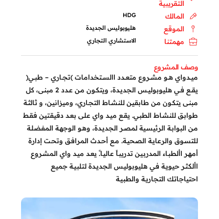
التقريبية
HDG
المالك
هليوبوليس الجديدة
الموقع
الاستشاري التجاري
مهمتنا
وصف المشروع
ميــدواي هــو مشــروع متعــدد االســتخدامات )تجــاري – طبــي(
يقــع فــي هليوبوليــس الجديـدة، ويتكـون مـن عـدد 2 مبنـى، كل
مبنـى يتكـون مـن طابقيـن للنشـاط التجـاري، وميزانيـن، و ثالثـة
طوابـق للنشـاط الطبـي. يقـع ميـد واي علـى بعـد دقيقتيـن فقـط
مـن البوابـة الرئيسـية لمصـر الجديـدة، وهـو الوجهـة المفضلـة
للتسـوق والرعايـة الصحيـة. مـع أحـدث المرافـق وتحـت إدارة
أمهـر األطبـاء المدربيـن تدريبـاً عاليـا.ً يعـد ميـد واي المشـروع
األكثـر حيويـة فـي هليوبوليـس الجديـدة لتلبيـة جميـع
احتياجاتـك التجاريـة والطبيـة