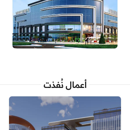
أعمال نُفذت