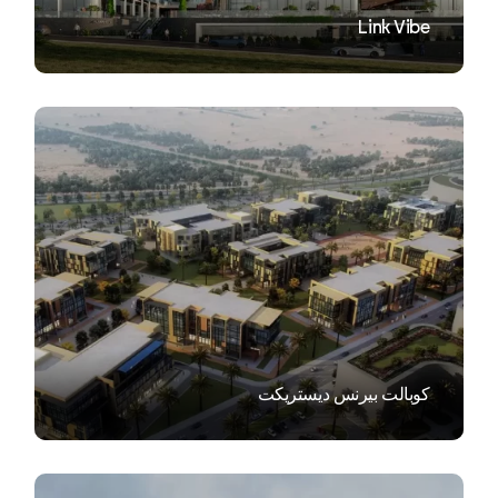
Link Vibe
VIEW
كوبالت بيرنس ديستريكت