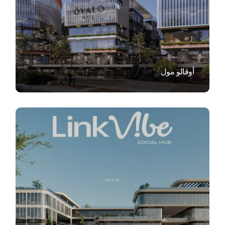
VIEW
أوڤالو مول
VIEW