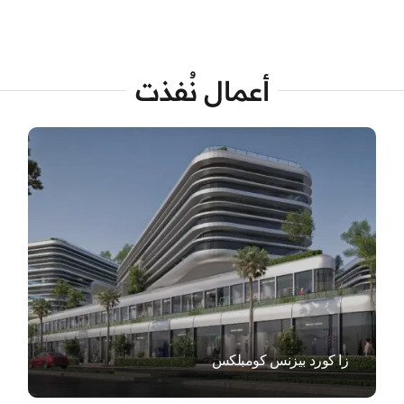
أعمال نُفذت
VIEW
زا كورد بيزنس كومبلكس