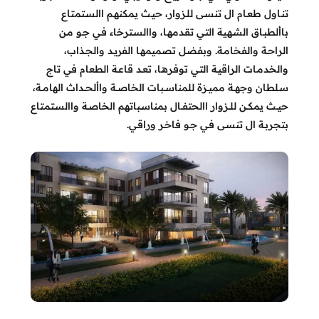
تنـاول طعـام ال تنسـى للـزوار، حيـث يمكنهـم االسـتمتاع
باألطبـاق الشـهية التـي تقدمهـا، واالسـترخاء فـي جـو مـن
الراحـة والفخامـة. وبفضـل تصميمهـا الفريـد والجـذاب،
والخدمـات الراقيـة التـي توفرهـا، تعـد قاعـة الطعام في تاج
سـلطان وجهــة مميــزة للمناســبات الخاصــة واألحــداث الهامــة،
حيــث يمكــن للــزوار االحتفــال بمناسـباتهم الخاصـة واالسـتمتاع
بتجربـة ال تنسـى فـي جـو فاخـر وراقـي.