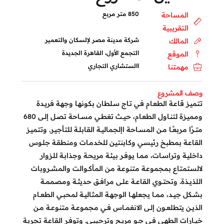
850 متر مربع
المساحة
التقريبية
شركة مدينة مصر لإلسكان والتعمير
المالك
التجمع الأول، القاهرة الجديدة
الموقع
االستشاري التجاري
مهمتنا
وصف المشروع
تتميـز قاعـة الطعـام فـي تـاج سـلطان بكونهـا وجهـة فريـدة
ومميـزة لتنـاول الطعـام، حيــث تغطــي مســاحة تصــل إلــى 680
متــرًا مربعًــا مــن المســاحة اإلجماليــة القابلــة للتأجيـر. وتتميـز
القاعـة بمطبـخ رئيسـي وكابنتيـن للخدمـات ومنطقـة جلـوس
داخليـة وتراسـات، ممـا يوفـر بيئـة مريحـة وجذابـة للـزوار
لالسـتمتاع بمجموعـة متنوعـة مـن المأكــوالت والمشــروبات
اللذيــذة. وتحتــوي القاعــة علــى مرافــق حديثــة ومصممــة
بشــكل جيــد، ممــا يجعلهــا الوجهــة المثاليــة لمحبــي الطعــام
الذيــن يتطلعــون إلــى الانغمــاس فــي مجموعــة متنوعــة مــن
خيــارات الطهــي فــي جــو مريــح وترحيبــي. وتوفـر القاعـة تجربـة