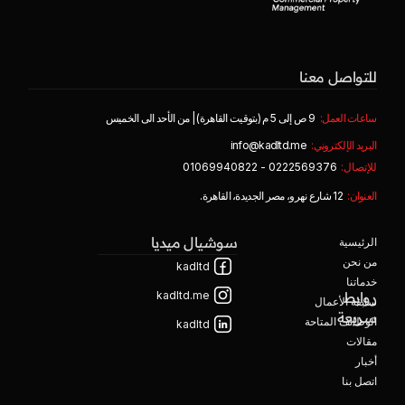
للتواصل معنا
ساعات العمل:
9 ص إلى 5 م (بتوقيت القاهرة) | من الأحد الى الخميس
البريد الإلكتروني:
info@kadltd.me
للإتصال:
0222569376 - 01069940822
العنوان:
12 شارع نهرو، مصر الجديدة، القاهرة.
سوشيال ميديا
الرئيسية
من نحن
kadltd
خدماتنا
روابط
kadltd.me
سابقة الأعمال
سريعة
الوظائف المتاحة
kadltd
مقالات
أخبار
اتصل بنا