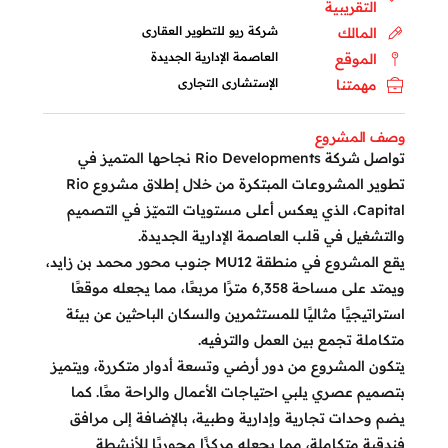
التقريبية
شركة ريو للتطوير العقارى
المالك
العاصمة الإدارية الجديدة
الموقع
الإستشارى التجارى
مهمتنا
وصف المشروع
تواصل شركة Rio Developments نجاحها المتميز في
تطوير المشروعات المبتكرة من خلال إطلاق مشروع Rio
Capital، الذي يعكس أعلى مستويات التميّز في التصميم
والتشغيل في قلب العاصمة الإدارية الجديدة.
يقع المشروع في منطقة MU12 جنوب محور محمد بن زايد،
ويمتد على مساحة 6,358 مترًا مربعًا، مما يجعله موقعًا
استراتيجيًا مثاليًا للمستثمرين والسكان الباحثين عن بيئة
متكاملة تجمع بين العمل والترفيه.
يتكون المشروع من دور أرضي وتسعة أدوار متكررة، ويتميز
بتصميم عصري يلبي احتياجات الأعمال والراحة معًا. كما
يضم وحدات تجارية وإدارية وطبية، بالإضافة إلى مرافق
فندقية متكاملة، مما يجعله مركزًا محوريًا للأنشطة