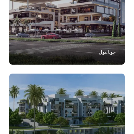
VIEW
جويا مول
VIEW