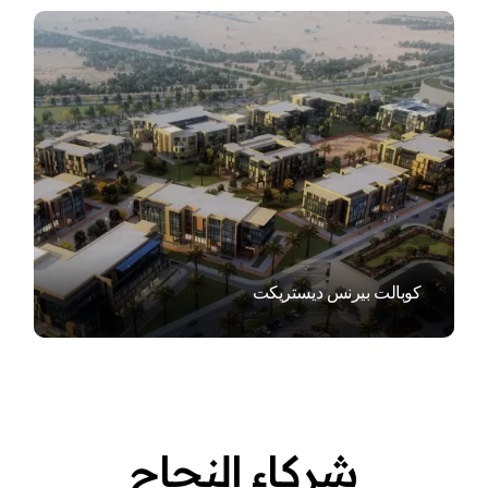
VIEW
كوبالت بيرنس ديستريكت
شركاء النجاح