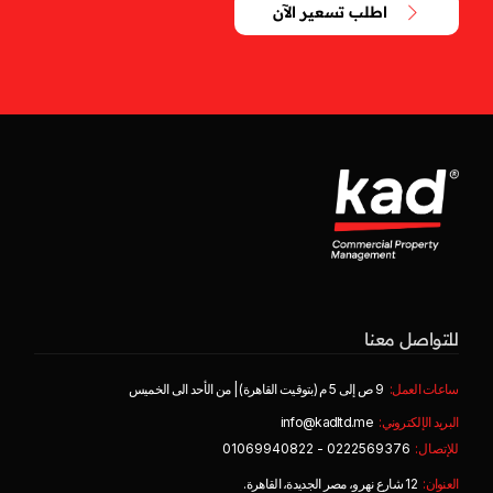
اطلب تسعير الآن
للتواصل معنا
ساعات العمل:
9 ص إلى 5 م (بتوقيت القاهرة) | من الأحد الى الخميس
البريد الإلكتروني:
info@kadltd.me
للإتصال:
0222569376 - 01069940822
العنوان:
12 شارع نهرو، مصر الجديدة، القاهرة.