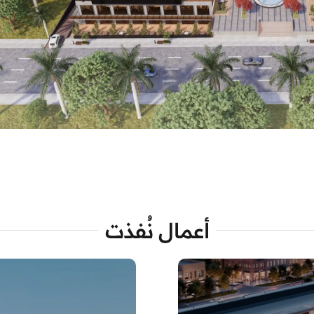
أعمال نُفذت