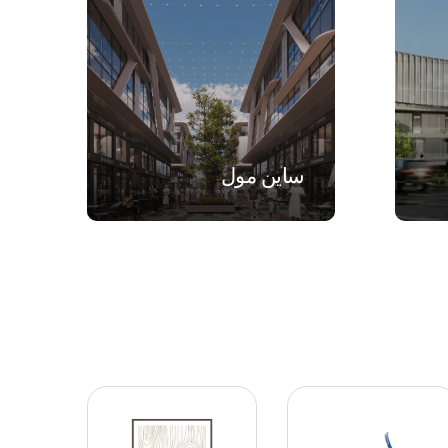
VIEW
ساين مول