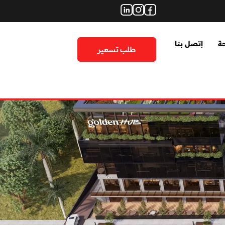
حة
إتصل بنا
طلب تسعير