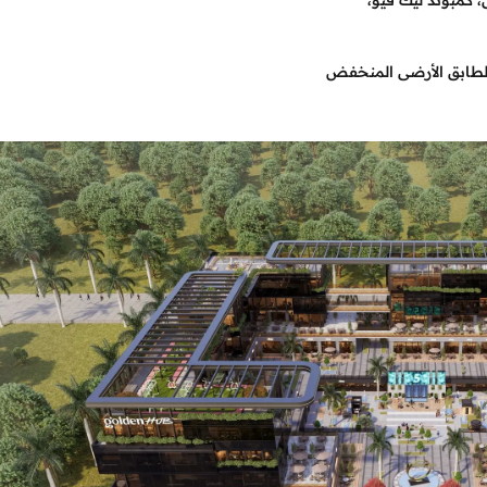
 كمبوند ليك فيو،
لطابق الأرضى المنخفض