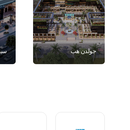
VIEW
جولدن هب
سيل