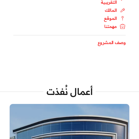
التقريبية
المالك
الموقع
مهمتنا
وصف المشروع
أعمال نُفذت