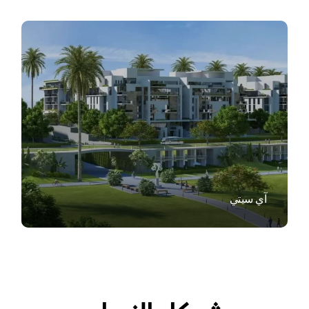
VIEW
آي سيتي