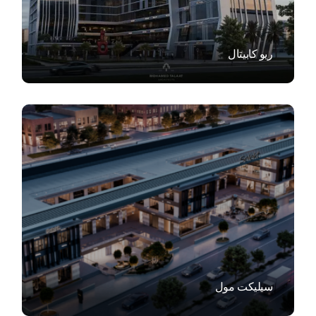
ريو كابيتال
VIEW
سيليكت مول