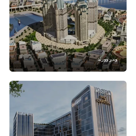
VIEW
وندر وورلد
VIEW