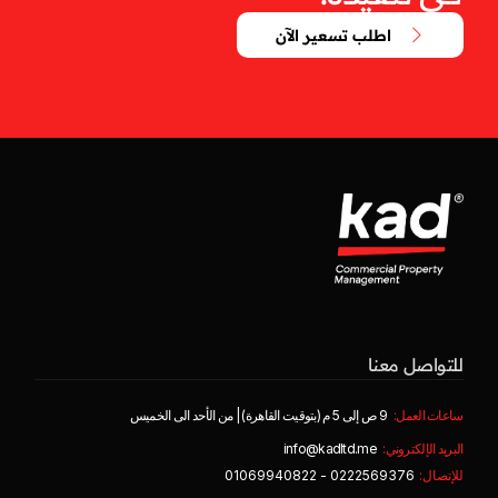
اطلب تسعير الآن
للتواصل معنا
ساعات العمل:
9 ص إلى 5 م (بتوقيت القاهرة) | من الأحد الى الخميس
البريد الإلكتروني:
info@kadltd.me
للإتصال:
0222569376 - 01069940822